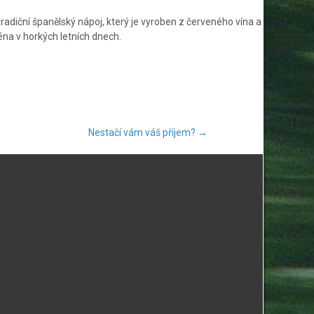
diční španělský nápoj, který je vyroben z červeného vína a
na v horkých letních dnech.
Nestačí vám váš příjem?
→