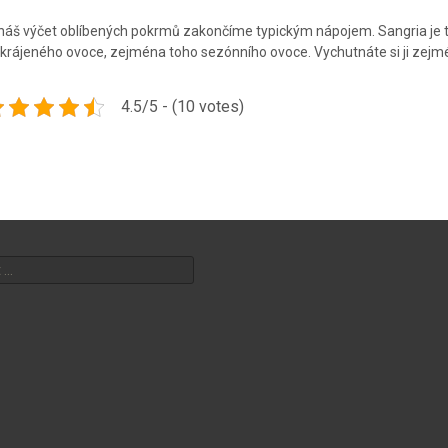
náš výčet oblíbených pokrmů zakončíme typickým nápojem. Sangria je tra
krájeného ovoce, zejména toho sezónního ovoce. Vychutnáte si ji zejmé
4.5/5 - (10 votes)
ávání