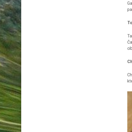
Ga
pa
To
Ta
Ča
ci
C
Ch
kt