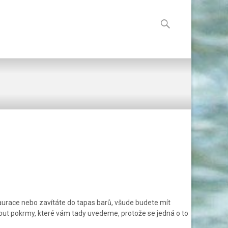
Skip
to
Vyhledávání
content
staurace nebo zavítáte do tapas barů, všude budete mít
ut pokrmy, které vám tady uvedeme, protože se jedná o to