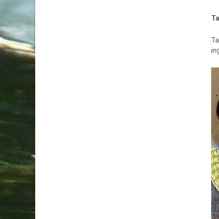
T
Ta
in