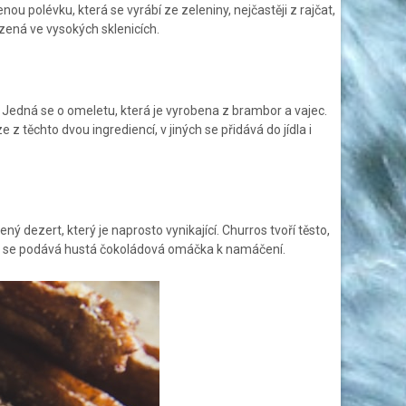
u polévku, která se vyrábí ze zeleniny, nejčastěji z rajčat,
azená ve vysokých sklenicích.
. Jedná se o omeletu, která je vyrobena z brambor a vajec.
 těchto dvou ingrediencí, v jiných se přidává do jídla i
ý dezert, který je naprosto vynikající. Churros tvoří těsto,
tomu se podává hustá čokoládová omáčka k namáčení.