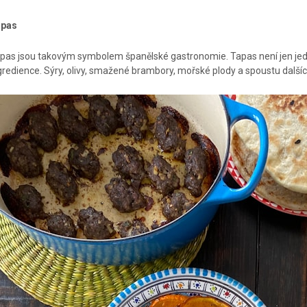
apas
pas jsou takovým symbolem španělské gastronomie. Tapas není jen jedno j
gredience. Sýry, olivy, smažené brambory, mořské plody a spoustu dalších