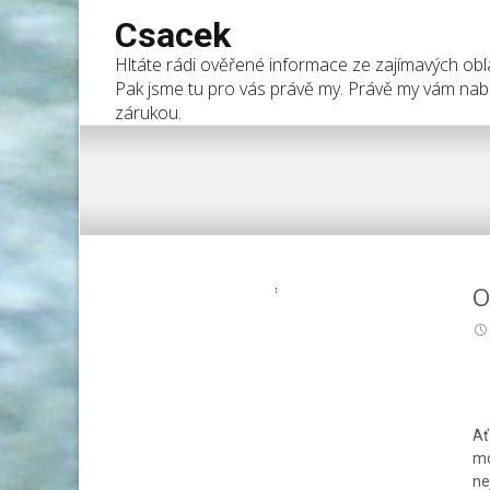
Csacek
Hltáte rádi ověřené informace ze zajímavých oblas
Pak jsme tu pro vás právě my. Právě my vám nabí
zárukou.
O
Ať
mo
ne