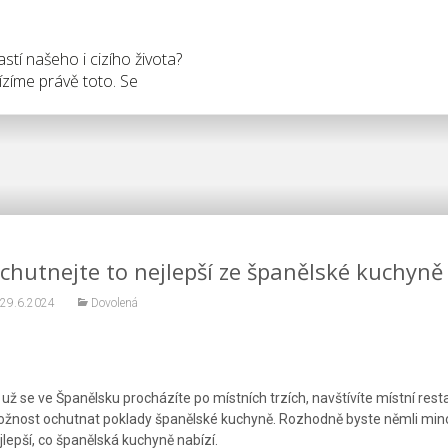
tí našeho i cizího života?
zíme právě toto. Se
chutnejte to nejlepší ze španělské kuchyně
29.6.2024
Dovolená
 už se ve Španělsku procházíte po místních trzích, navštívíte místní re
žnost ochutnat poklady španělské kuchyně. Rozhodně byste němli mino
jlepší, co španělská kuchyně nabízí.