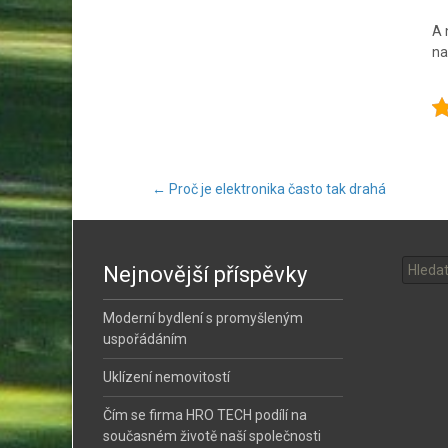
A 
na
Post
←
Proč je elektronika často tak drahá
Vyhled
navigation
Nejnovější příspěvky
Moderní bydlení s promyšleným
uspořádáním
Uklízení nemovitostí
Čím se firma HRO TECH podílí na
současném životě naší společnosti