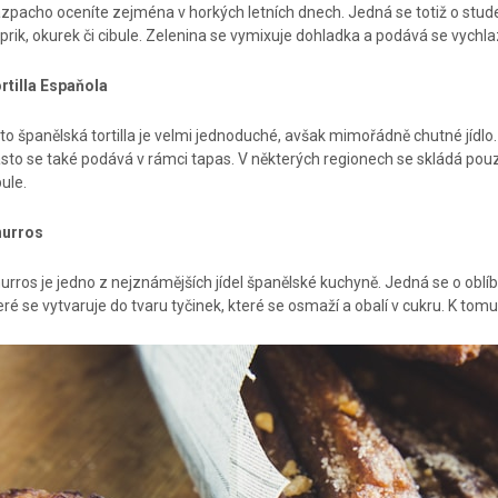
zpacho oceníte zejména v horkých letních dnech. Jedná se totiž o studeno
prik, okurek či cibule. Zelenina se vymixuje dohladka a podává se vychl
rtilla Espaňola
to španělská tortilla je velmi jednoduché, avšak mimořádně chutné jídlo
sto se také podává v rámci tapas. V některých regionech se skládá pouze z
bule.
hurros
urros je jedno z nejznámějších jídel španělské kuchyně. Jedná se o oblíben
eré se vytvaruje do tvaru tyčinek, které se osmaží a obalí v cukru. K 