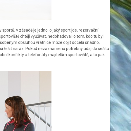
sportů, v zásadě je jedno, o jaký sport jde, rezervační
sportoviště chtějí využívat, nedohadovali o tom, kdo tu byl
způsobeným obsluhou vrátnice může dojít docela snadno,
usí řešit naráz. Pokud nezaznamená potřebný údaj do sešitu
bní konflikty a telefonáty majitelům sportoviště, a to pak