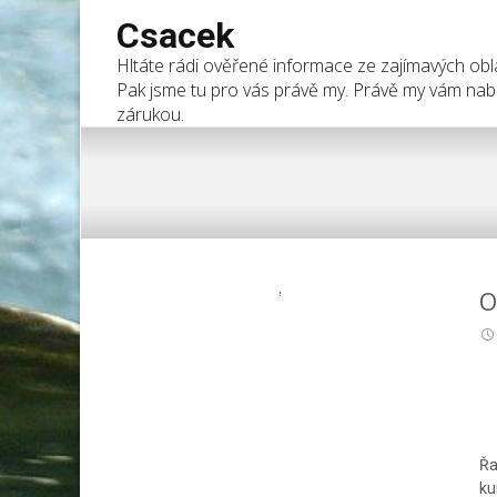
Csacek
Hltáte rádi ověřené informace ze zajímavých oblas
Pak jsme tu pro vás právě my. Právě my vám nabí
zárukou.
O
Řa
ku