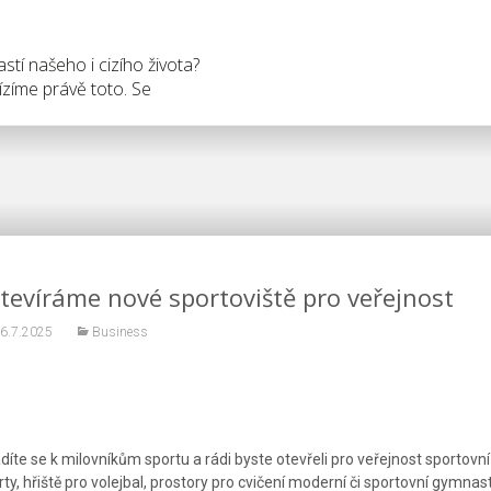
tí našeho i cizího života?
zíme právě toto. Se
tevíráme nové sportoviště pro veřejnost
6.7.2025
Business
díte se k milovníkům sportu a rádi byste otevřeli pro veřejnost sportovní
rty, hřiště pro volejbal, prostory pro cvičení moderní či sportovní gymnas