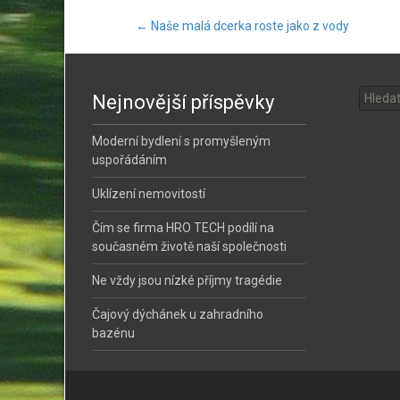
Post
←
Naše malá dcerka roste jako z vody
Vyhled
navigation
Nejnovější příspěvky
Moderní bydlení s promyšleným
uspořádáním
Uklízení nemovitostí
Čím se firma HRO TECH podílí na
současném životě naší společnosti
Ne vždy jsou nízké příjmy tragédie
Čajový dýchánek u zahradního
bazénu