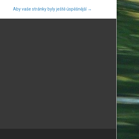
Aby vaše stránky byly ještě úspěšnější
→