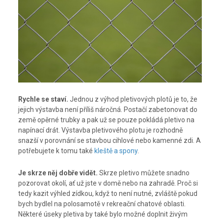
Rychle se staví.
Jednou z výhod pletivových plotů je to, že
jejich výstavba není příliš náročná. Postačí zabetonovat do
země opěrné trubky a pak už se pouze pokládá pletivo na
napínací drát. Výstavba pletivového plotu je rozhodně
snazší v porovnání se stavbou cihlové nebo kamenné zdi. A
potřebujete k tomu také
kleště a spony
.
Je skrze něj dobře vidět.
Skrze pletivo můžete snadno
pozorovat okolí, ať už jste v domě nebo na zahradě. Proč si
tedy kazit výhled zídkou, když to není nutné, zvláště pokud
bych bydlel na polosamotě v rekreační chatové oblasti.
Některé úseky pletiva by také bylo možné doplnit živým