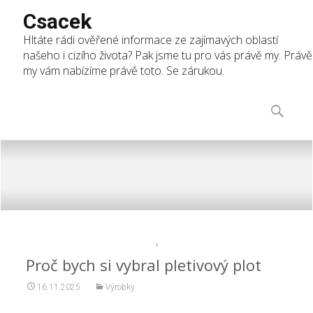
Csacek
Hltáte rádi ověřené informace ze zajímavých oblastí
našeho i cizího života? Pak jsme tu pro vás právě my. Právě
my vám nabízíme právě toto. Se zárukou.
Skip
to
Vyhledáv
content
Proč bych si vybral pletivový plot
16.11.2025
Výrobky