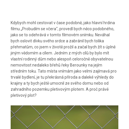
Kdybych mohl cestovat v čase podobně, jako hlavní hrdina
filmu „Probudím se včera“, provedl bych něco podobného,
jako se to odehrává v tomto filmovém snímku. Neváhal
bych oslovit dívku svého srdce a zabránil bych tolika
přehmatům, co jsem v životě prožil a začal bych žít s úplně
jiným vědomím a cílem. Jedním z mých cílů by bylo mít
vlastní rodinný dům nebo alespoň celoročně obyvatelnou
nemovitost nedaleko břehů řeky Berounky na jejím
středním toku. Tato místa vnímám jako velmi zajímavá pro
trvalé bydlení, je tu překrásná příroda a daleké výhledy do
krajiny a ty bych ještě umocnil ze svého domu nebo od
zahradního pozemku pletivovým plotem. A proč právě
pletivový plot?