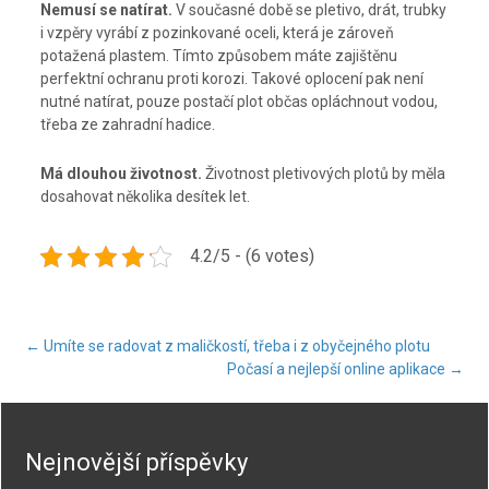
Nemusí se natírat.
V současné době se pletivo, drát, trubky
i vzpěry vyrábí z pozinkované oceli, která je zároveň
potažená plastem. Tímto způsobem máte zajištěnu
perfektní ochranu proti korozi. Takové oplocení pak není
nutné natírat, pouze postačí plot občas opláchnout vodou,
třeba ze zahradní hadice.
Má dlouhou životnost.
Životnost pletivových plotů by měla
dosahovat několika desítek let.
4.2/5 - (6 votes)
Post
←
Umíte se radovat z maličkostí, třeba i z obyčejného plotu
Počasí a nejlepší online aplikace
→
navigation
Nejnovější příspěvky