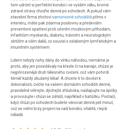
tom udržet si perfektní kondici i ve vyšším věku, kromě
zdravé stravy choďte denně po schodech. A pokud vám
stavební firma zhotoví
samonosné schodiště
přímo v
interiéru, máte pak zdarma posilovnu a především
preventivní opatření proti cévním mozkovým příhodám,
infarktům myokardu, diabetu, trávicím a neurologickým
obtížím a vším další, co souvisí s oslabeným lymfatickým a
imunitním systémem.
Lidem nebyly nohy dány do vínku náhodou, nemáme je
proto, aby jen posedávaly na křesle či na kanapi, chůze je
nejpřirozenější druh tělesného cvičení, což vám potvrdí
téměř každý zkušený lékař. A chcete-li to dovést k
dokonalosti, cvičte na vašem domácím schodišti denně,
pravidelně větrejte, dýchejte zhluboka, našlapujte na špičky
a provozujte i chůzi se zátěží, například v batůžku. Postačí,
když chůzi po schodech budete věnovat denně pět minut,
což se velmi brzy projeví na vaší kondici, vitalitě, i lepší
náladě.