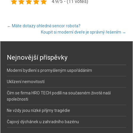
4.9/5 - (11 votes)
Post
←
Máte dotazy ohledně sencor robota?
Koupit si moderní dveře je správný řešením
→
navigation
Nejnovější příspěvky
Moderní bydlení s promyšleným uspořádáním
Uklízení nemovitostí
Čím se firma HRO TECH podílí na současném životě naší
společnosti
Ne vždy jsou nízké příjmy tragédie
Čajový dýchánek u zahradního bazénu
Vyhledávání