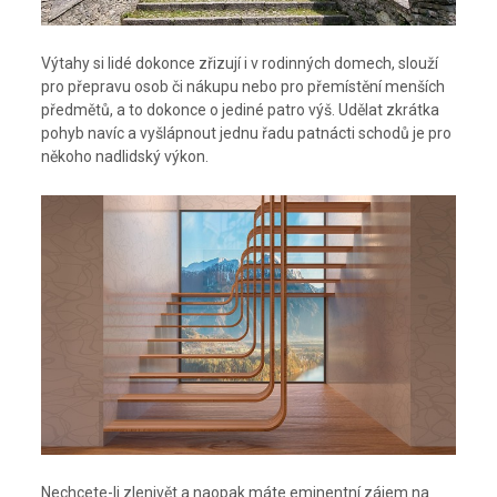
Výtahy si lidé dokonce zřizují i v rodinných domech, slouží
pro přepravu osob či nákupu nebo pro přemístění menších
předmětů, a to dokonce o jediné patro výš. Udělat zkrátka
pohyb navíc a vyšlápnout jednu řadu patnácti schodů je pro
někoho nadlidský výkon.
Nechcete-li zlenivět a naopak máte eminentní zájem na