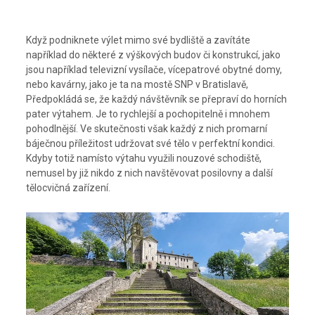
Když podniknete výlet mimo své bydliště a zavítáte
například do některé z výškových budov či konstrukcí, jako
jsou například televizní vysílače, vícepatrové obytné domy,
nebo kavárny, jako je ta na mostě SNP v Bratislavě,
Předpokládá se, že každý návštěvník se přepraví do horních
pater výtahem. Je to rychlejší a pochopitelně i mnohem
pohodlnější. Ve skutečnosti však každý z nich promarní
báječnou příležitost udržovat své tělo v perfektní kondici.
Kdyby totiž namísto výtahu využili nouzové schodiště,
nemusel by již nikdo z nich navštěvovat posilovny a další
tělocvičná zařízení.