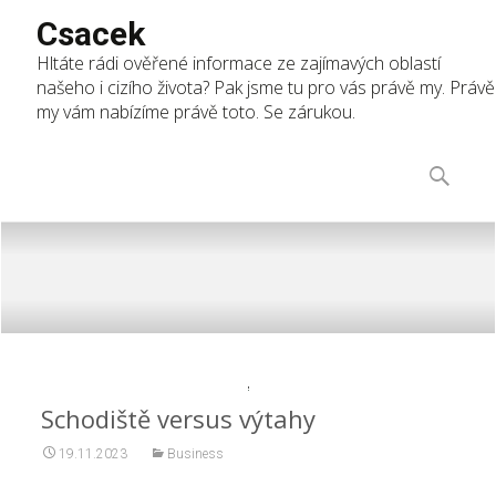
Csacek
Hltáte rádi ověřené informace ze zajímavých oblastí
našeho i cizího života? Pak jsme tu pro vás právě my. Právě
my vám nabízíme právě toto. Se zárukou.
Skip
to
Vyhledáv
content
Schodiště versus výtahy
19.11.2023
Business