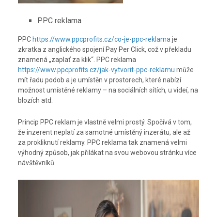
PPC reklama
PPC
https://www.ppcprofits.cz/co-je-ppc-reklama
je
zkratka z anglického spojení Pay Per Click, což v překladu
znamená „zaplať za klik“. PPC reklama
https://www.ppcprofits.cz/jak-vytvorit-ppc-reklamu
může
mít řadu podob a je umístěn v prostorech, které nabízí
možnost umístěné reklamy – na sociálních sítích, u videí, na
blozích atd.
Princip PPC reklam je vlastně velmi prostý. Spočívá v tom,
že inzerent neplatí za samotné umístěný inzerátu, ale až
za prokliknutí reklamy. PPC reklama tak znamená velmi
výhodný způsob, jak přilákat na svou webovou stránku více
návštěvníků.