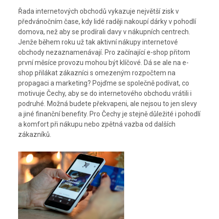
Řada internetových obchodů vykazuje největší zisk v
předvánočním čase, kdy lidé raději nakoupí dárky v pohodlí
domova, než aby se prodírali davy v nákupních centrech.
Jenže během roku už tak aktivní nákupy internetové
obchody nezaznamenávají. Pro začínající e-shop přitom
první měsíce provozu mohou být klíčové. Dá se ale na e-
shop přilákat zákazníci s omezeným rozpočtem na
propagaci a marketing? Pojďme se společně podívat, co
motivuje Čechy, aby se do internetového obchodu vrátili i
podruhé. Možná budete překvapeni, ale nejsou to jen slevy
a jiné finanční benefity. Pro Čechy je stejně důležité i pohodlí
a komfort při nákupu nebo zpětná vazba od dalších
zákazníků.