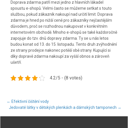
Doprava zdarma patří mezi jedno z hlavních lákadel
spoustu e-shopů. Velmi často se můžeme setkat s touto
službou, pokud zákazník nakoupí nad určití limit. Doprava
zdarma je hned po nižší ceně pro zákazníky nejčastějším
důvodem, proč se rozhodnou nakupovat v konkrétním
internetovém obchodě. Mnoho e-shopů se také každoročně
zapojuje do tzv. dnů dopravy zdarma. Ty se u nás letos
budou konat od 13. do 15. listopadu. Tento druh zvýhodnění
ze strany prodejce nakonec potěší obě strany. Kupující si
díky dopravě zdarma nakoupí za vyšší obnos a zároveň
ušetří.
4.2/5 - (8 votes)
Post
←
Efektivní čištění vody
Jedovaté látky v dětských plenkách a dámských tamponech
→
navigation