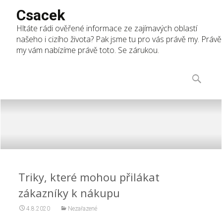
Csacek
Hltáte rádi ověřené informace ze zajímavých oblastí
našeho i cizího života? Pak jsme tu pro vás právě my. Právě
my vám nabízíme právě toto. Se zárukou.
Skip
to
Vyhledáv
content
Triky, které mohou přilákat
zákazníky k nákupu
4.8.2020
Nezařazené