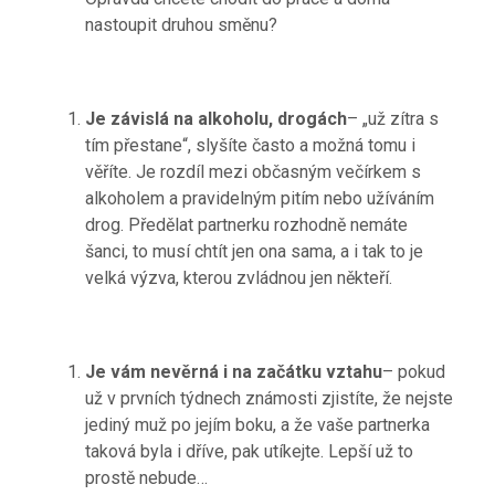
nastoupit druhou směnu?
Je závislá na alkoholu, drogách
– „už zítra s
tím přestane“, slyšíte často a možná tomu i
věříte. Je rozdíl mezi občasným večírkem s
alkoholem a pravidelným pitím nebo užíváním
drog. Předělat partnerku rozhodně nemáte
šanci, to musí chtít jen ona sama, a i tak to je
velká výzva, kterou zvládnou jen někteří.
Je vám nevěrná i na začátku vztahu
– pokud
už v prvních týdnech známosti zjistíte, že nejste
jediný muž po jejím boku, a že vaše partnerka
taková byla i dříve, pak utíkejte. Lepší už to
prostě nebude…