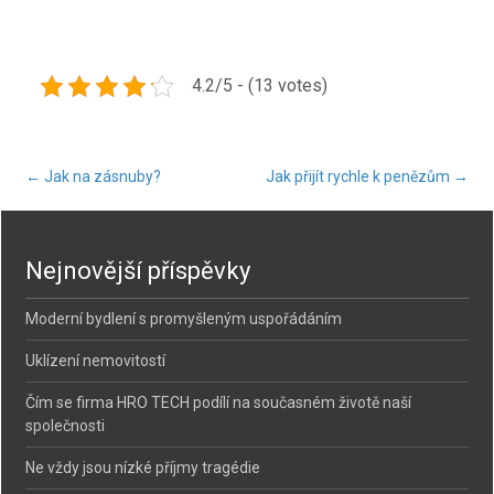
4.2/5 - (13 votes)
Post
←
Jak na zásnuby?
Jak přijít rychle k penězům
→
navigation
Nejnovější příspěvky
Moderní bydlení s promyšleným uspořádáním
Uklízení nemovitostí
Čím se firma HRO TECH podílí na současném životě naší
společnosti
Ne vždy jsou nízké příjmy tragédie