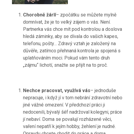
Chorobně žárlí
– zpočátku se můžete mylně
domnívat, že je to velký zájem o vás. Není.
Partnerka vás chce mít pod kontrolou a doslova
hledá záminky, aby se dívala do vašich kapes,
telefonu, pošty… Zdravý vztah je založený na
důvěře, zatímco přehnaná kontrola je spojená s
uplatňováním moci. Pokud vám tento druh
„zájmu“ lichotí, snažte se přijít na to proč.
Nechce pracovat, využívá vás
– jednoduše
nepracuje, i když jí v tom nebrání zdravotní nebo
jiné vážné omezení. V předchozí práci ji
nedocenili, bývalý šéf nadržoval kolegyni, práce
jí nebaví. Doma se povalují rozházené věci,
vaření nepatří k jejím hobby, žehlení je nudné.
Opravdu chcete chodit do práce a doma