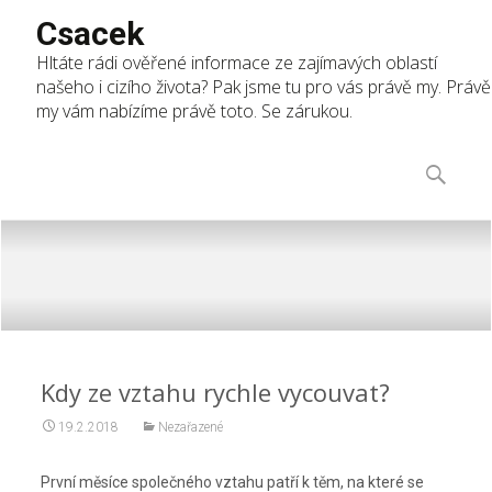
Csacek
Hltáte rádi ověřené informace ze zajímavých oblastí
našeho i cizího života? Pak jsme tu pro vás právě my. Právě
my vám nabízíme právě toto. Se zárukou.
Skip
to
Vyhledáv
content
Kdy ze vztahu rychle vycouvat?
19.2.2018
Nezařazené
První měsíce společného vztahu patří k těm, na které se