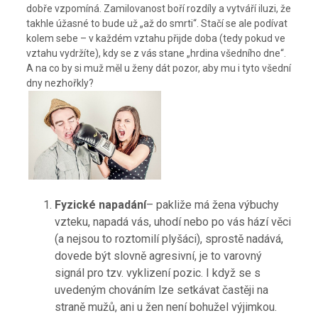
dobře vzpomíná. Zamilovanost boří rozdíly a vytváří iluzi, že
takhle úžasné to bude už „až do smrti“. Stačí se ale podívat
kolem sebe – v každém vztahu přijde doba (tedy pokud ve
vztahu vydržíte), kdy se z vás stane „hrdina všedního dne“.
A na co by si muž měl u ženy dát pozor, aby mu i tyto všední
dny nezhořkly?
Fyzické napadání
– pakliže má žena výbuchy
vzteku, napadá vás, uhodí nebo po vás hází věci
(a nejsou to roztomilí plyšáci), sprostě nadává,
dovede být slovně agresivní, je to varovný
signál pro tzv. vyklizení pozic. I když se s
uvedeným chováním lze setkávat častěji na
straně mužů, ani u žen není bohužel výjimkou.