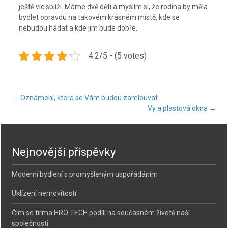
ještě víc sblíží. Máme dvě děti a myslím si, že rodina by měla
bydlet opravdu na takovém krásném místě, kde se
nebudou hádat a kde jim bude dobře.
4.2/5 - (5 votes)
Post
←
Oznámení, která se Vám budou zamlouvat
Vy a plastová okna
→
navigation
Nejnovější příspěvky
Moderní bydlení s promyšleným uspořádáním
Uklízení nemovitostí
Čím se firma HRO TECH podílí na současném životě naší
společnosti