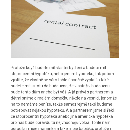
Protože když budete mít vlastní bydlení a budete mít
stoprocentní hypotéku, nebo jenom hypotéku, tak potom
zjistíte, že vlastně se vám tohle finančně vyplatí a také
budete mít jistotu do budoucna, že vlastně v budoucnu
bude tento dům anebo byt váš. A já právě s partnerem a
dětmi sníme o malém domečku někde na vesnici, jenomže
na to nemáme peníze, takže samozřejmě také budeme
potřebovat nějakou hypotéku. A a partnerem jsme si řekli,
že stoprocentní hypotéka anebo jiná americká hypotéka
pro nás bude opravdu ta nejvhodnější volba. Tohle nám
poradila i moje maminka a také moje babička, protože i