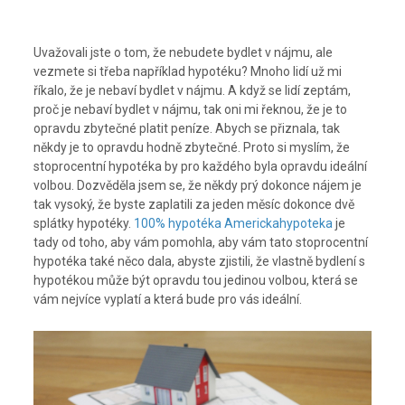
Uvažovali jste o tom, že nebudete bydlet v nájmu, ale
vezmete si třeba například hypotéku? Mnoho lidí už mi
říkalo, že je nebaví bydlet v nájmu. A když se lidí zeptám,
proč je nebaví bydlet v nájmu, tak oni mi řeknou, že je to
opravdu zbytečné platit peníze. Abych se přiznala, tak
někdy je to opravdu hodně zbytečné. Proto si myslím, že
stoprocentní hypotéka by pro každého byla opravdu ideální
volbou. Dozvěděla jsem se, že někdy prý dokonce nájem je
tak vysoký, že byste zaplatili za jeden měsíc dokonce dvě
splátky hypotéky.
100% hypotéka Americkahypoteka
je
tady od toho, aby vám pomohla, aby vám tato stoprocentní
hypotéka také něco dala, abyste zjistili, že vlastně bydlení s
hypotékou může být opravdu tou jedinou volbou, která se
vám nejvíce vyplatí a která bude pro vás ideální.