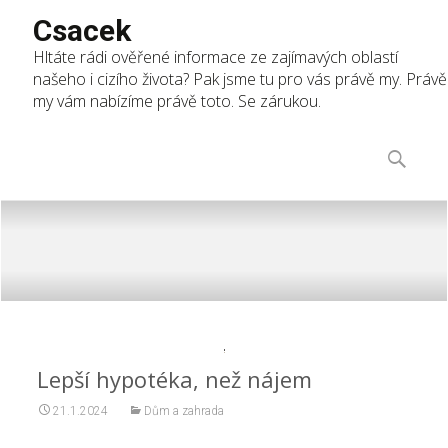
Csacek
Hltáte rádi ověřené informace ze zajímavých oblastí
našeho i cizího života? Pak jsme tu pro vás právě my. Právě
my vám nabízíme právě toto. Se zárukou.
Skip
to
Vyhledáv
content
Lepší hypotéka, než nájem
21.1.2024
Dům a zahrada