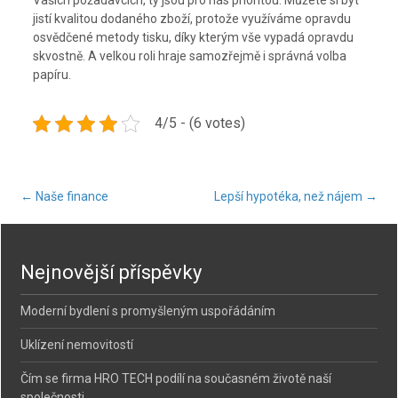
Vašich požadavcích, ty jsou pro nás prioritou. Můžete si být
jistí kvalitou dodaného zboží, protože využíváme opravdu
osvědčené metody tisku, díky kterým vše vypadá opravdu
skvostně. A velkou roli hraje samozřejmě i správná volba
papíru.
4/5 - (6 votes)
Post
←
Naše finance
Lepší hypotéka, než nájem
→
navigation
Nejnovější příspěvky
Moderní bydlení s promyšleným uspořádáním
Uklízení nemovitostí
Čím se firma HRO TECH podílí na současném životě naší
společnosti