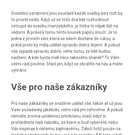
Svatební oznámení
jsou součástí každé svatby, bez nich by
to prostě nešlo. Když už se totiž dva lidé rozhodnout
vstoupit do svazku manželského, je třeba to nějak dát na
vědomí. A právě k tomu tento kousek papíru slouží. Je to
jedna z prvních věcí, která se lidem dostane do rukou, a
právě proto by měla udělat opravdu dobrý dojem. A pokud
vše vypadá opravdu dobře, věřte tomu, že lidé budou
nadšení. A kde byste měli něco takového shánět? To Vám
velmi rádi povíme. Stačí jen, když se obrátíte na nás a máte
vyhráno.
Vše pro naše zákazníky
Pro naše zákazníky se snažíme udělat vše, takže ať už jsou
Vaše požadavky jakékoliv, velmi rádi jim vyhovíme. A pokud
nemáte zrovna ustálenou představu, stačí, když si
prohlédnete naši nabídku, ze které si buď vyberete, nebo
Vás inspiruje k něčemu zajímavému. Záleží totiž pouze na