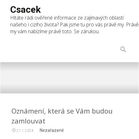
Csacek
Hltáte rádi ověřené informace ze zajímavých oblastí
našeho i cizího života? Pak jsme tu pro vás právě my. Právě
my vám nabízíme právě toto. Se zárukou.
Skip
to
Vyhledáv
content
Oznámení, která se Vám budou
zamlouvat
Nezařazené
21.1.2024