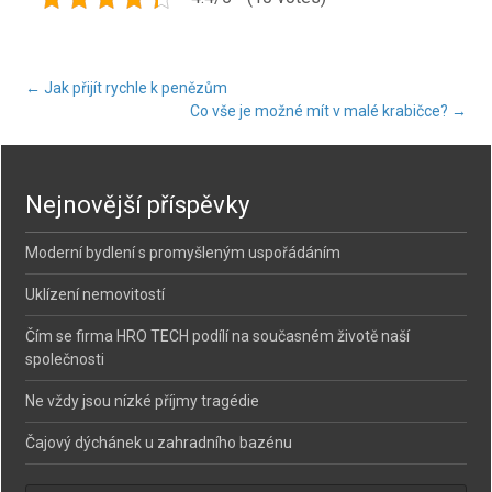
Post
←
Jak přijít rychle k penězům
Co vše je možné mít v malé krabičce?
→
navigation
Nejnovější příspěvky
Moderní bydlení s promyšleným uspořádáním
Uklízení nemovitostí
Čím se firma HRO TECH podílí na současném životě naší
společnosti
Ne vždy jsou nízké příjmy tragédie
Čajový dýchánek u zahradního bazénu
Vyhledávání