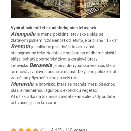
Vybírat pak můžete z následujících letovisek:
Ahungalla
je menší poklidné letovisko s pláží se
zlatavým pískem. Vzdálenost od letiště je přibližně 115 km.
Bentota
je oblíbené poklidné letovisko v ústí
stejnojmenné řeky. Nechte se nalákat na nádherné písčité
pláže, bohatý podmořský život a korálové útesy.
Beruwela
Letovisko
je původní rybářská vesnice, která
se nachází v hlavní turistické oblasti. Díky jeho poloze máte
zaručeno příjemné klima po celý rok.
Marawila
je letovisko, které se nachází mezi písečnou
pláží a nádhernou lagunou s exotickou vegetací.
Ať už zkrátka na Srí lance zavítáte kamkoliv, vždy budete
uchvácení jejími krásami.
4.4/5 - (10 votes)