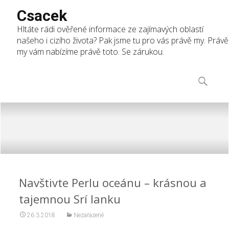
Csacek
Hltáte rádi ověřené informace ze zajímavých oblastí
našeho i cizího života? Pak jsme tu pro vás právě my. Právě
my vám nabízíme právě toto. Se zárukou.
Skip
to
Vyhledáv
content
Navštivte Perlu oceánu – krásnou a
tajemnou Srí lanku
26.3.2018
Nezařazené