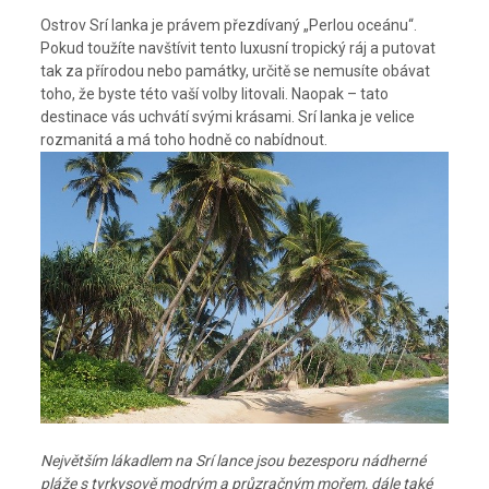
Ostrov Srí lanka je právem přezdívaný „Perlou oceánu“.
Pokud toužíte navštívit tento luxusní tropický ráj a putovat
tak za přírodou nebo památky, určitě se nemusíte obávat
toho, že byste této vaší volby litovali. Naopak – tato
destinace vás uchvátí svými krásami. Srí lanka je velice
rozmanitá a má toho hodně co nabídnout.
Největším lákadlem na Srí lance jsou bezesporu nádherné
pláže s tyrkysově modrým a průzračným mořem, dále také