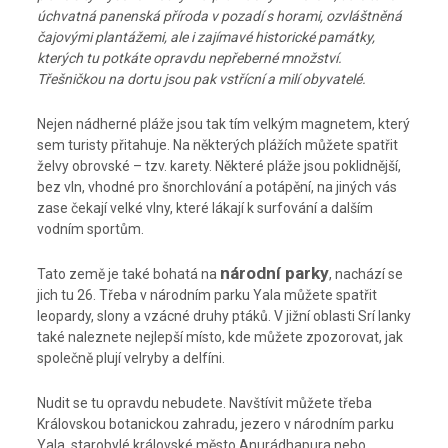
úchvatná panenská příroda v pozadí s horami, ozvláštněná
čajovými plantážemi, ale i zajímavé historické památky,
kterých tu potkáte opravdu nepřeberné množství.
Třešničkou na dortu jsou pak vstřícní a milí obyvatelé.
Nejen nádherné pláže jsou tak tím velkým magnetem, který
sem turisty přitahuje. Na některých plážích můžete spatřit
želvy obrovské – tzv. karety. Některé pláže jsou poklidnější,
bez vln, vhodné pro šnorchlování a potápění, na jiných vás
zase čekají velké vlny, které lákají k surfování a dalším
vodním sportům.
národní parky
Tato země je také bohatá na
, nachází se
jich tu 26. Třeba v národním parku Yala můžete spatřit
leopardy, slony a vzácné druhy ptáků. V jižní oblasti Srí lanky
také naleznete nejlepší místo, kde můžete zpozorovat, jak
společně plují velryby a delfíni.
Nudit se tu opravdu nebudete. Navštívit můžete třeba
Královskou botanickou zahradu, jezero v národním parku
Yala, starobylé královské město Anurádhapura nebo