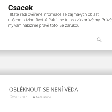
Csacek
Hltáte rádi ověřené informace ze zajímavých oblastí
našeho i cizího života? Pak jsme tu pro vás právě my. Právě
my vám nabízíme právě toto. Se zárukou.
Skip
to
Vyhledáv
content
OBLÉKNOUT SE NENÍ VĚDA
29.6.2017
Nezařazené