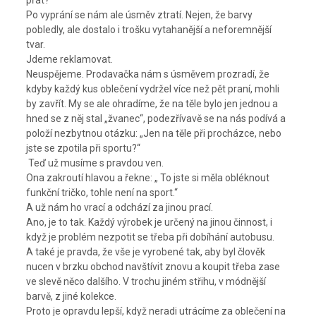
Po vyprání se nám ale úsměv ztratí. Nejen, že barvy
pobledly, ale dostalo i trošku vytahanější a neforemnější
tvar.
Jdeme reklamovat.
Neuspějeme. Prodavačka nám s úsměvem prozradí, že
kdyby každý kus oblečení vydržel více než pět praní, mohli
by zavřít. My se ale ohradíme, že na těle bylo jen jednou a
hned se z něj stal „žvanec“, podezřívavě se na nás podívá a
položí nezbytnou otázku: „Jen na těle při procházce, nebo
jste se zpotila při sportu?“
Teď už musíme s pravdou ven.
Ona zakroutí hlavou a řekne: „ To jste si měla obléknout
funkční tričko, tohle není na sport.“
A už nám ho vrací a odchází za jinou prací.
Ano, je to tak. Každý výrobek je určený na jinou činnost, i
když je problém nezpotit se třeba při dobíhání autobusu.
A také je pravda, že vše je vyrobené tak, aby byl člověk
nucen v brzku obchod navštívit znovu a koupit třeba zase
ve slevě něco dalšího. V trochu jiném střihu, v módnější
barvě, z jiné kolekce.
Proto je opravdu lepší, když neradi utrácíme za oblečení na