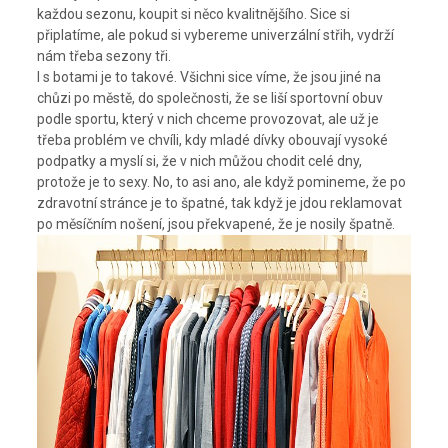
každou sezonu, koupit si něco kvalitnějšího. Sice si
připlatíme, ale pokud si vybereme univerzální střih, vydrží
nám třeba sezony tři.
I s botami je to takové. Všichni sice víme, že jsou jiné na
chůzi po městě, do společnosti, že se liší sportovní obuv
podle sportu, který v nich chceme provozovat, ale už je
třeba problém ve chvíli, kdy mladé dívky obouvají vysoké
podpatky a myslí si, že v nich můžou chodit celé dny,
protože je to sexy. No, to asi ano, ale když pomineme, že po
zdravotní stránce je to špatné, tak když je jdou reklamovat
po měsíčním nošení, jsou překvapené, že je nosily špatně.