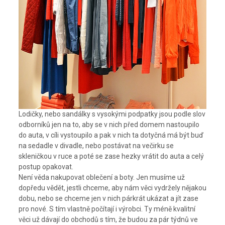
Lodičky, nebo sandálky s vysokými podpatky jsou podle slov
odborníků jen na to, aby se v nich před domem nastoupilo
do auta, v cíli vystoupilo a pak v nich ta dotyčná má být buď
na sedadle v divadle, nebo postávat na večirku se
skleničkou v ruce a poté se zase hezky vrátit do auta a celý
postup opakovat.
Není věda nakupovat oblečení a boty. Jen musíme už
dopředu vědět, jestli chceme, aby nám věci vydržely nějakou
dobu, nebo se chceme jen v nich párkrát ukázat a jít zase
pro nové. S tím vlastně počítají i výrobci. Ty méně kvalitní
věci už dávají do obchodů s tím, že budou za pár týdnů ve