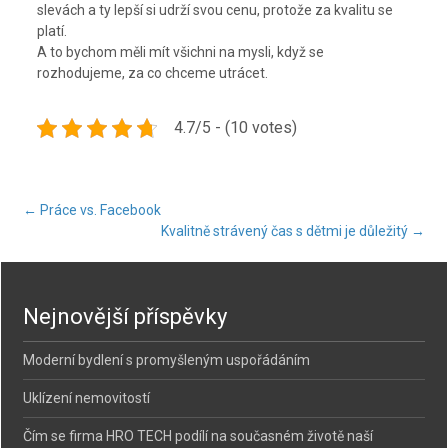
slevách a ty lepší si udrží svou cenu, protože za kvalitu se
platí.
A to bychom měli mít všichni na mysli, když se
rozhodujeme, za co chceme utrácet.
4.7/5 - (10 votes)
Post
←
Práce vs. Facebook
Kvalitně strávený čas s dětmi je důležitý
→
navigation
Nejnovější příspěvky
Moderní bydlení s promyšleným uspořádáním
Uklízení nemovitostí
Čím se firma HRO TECH podílí na současném životě naší