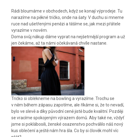
Rádi bloumáme v obchodech, když se konají výprodeje. Tu
narazíme na pěkné tričko, onde na šaty. V duchu si mneme
ruce nad ušetřenými penězi a těšíme se, jak mezi přátele
vyrazíme v novém.
Doma svůj nákup dáme vyprat na nejšetrnější program a už
jen čekáme, až ta námi očekávaná chvíle nastane.
Tričko si oblékneme na bowling a vyrazíme. Trochu se
v něm během zápasu zapotíme, ale říkáme si, že to nevadí,
bylo ve slevě a díky původní ceně jistě bude kvalitní. Později
se vracíme spokojeným výrazem domů. Aby také ne, vždyť
jsme si poklábosili, ženské osazenstvo pochválilo náš nový
kus oblečení a ještě nám hra šla. Co by si člověk mohl víc
přát?