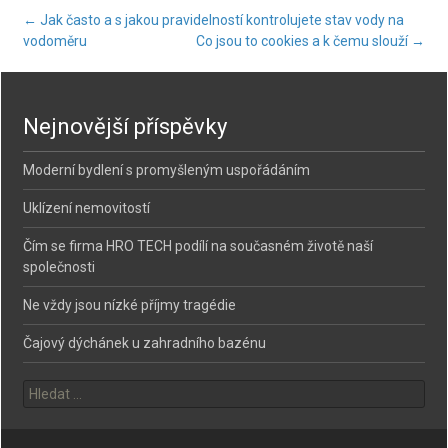
Post
←
Jak často a s jakou pravidelností kontrolujete stav vody na
vodoměru
Co jsou to cookies a k čemu slouží
→
navigation
Nejnovější příspěvky
Moderní bydlení s promyšleným uspořádáním
Uklízení nemovitostí
Čím se firma HRO TECH podílí na současném životě naší
společnosti
Ne vždy jsou nízké příjmy tragédie
Čajový dýchánek u zahradního bazénu
Vyhledávání