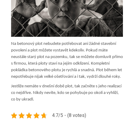
Na betonový plot nebudete potřebovat ani žádné stavební
povolení a plot můžete vystavět kdekoliv. Pokud máte
neustále starý plot na pozemku, tak se můžete domluvit přímo
s firmou, která ploty staví na jejím odklizení. Kompletní
pokládka betonového plotu je rychlá a snadná. Plot během let
nepotřebuje nijak velké ošetřování a i tak, vydrží dlouhé roky.
Jestliže nemáte v dnešní době plot, tak začněte s jeho realizací
co nejdříve. Nikdy nevíte, kdo se pohybuje po okolí a vyhlíží,
co by ukradl.
4.7/5 - (8 votes)