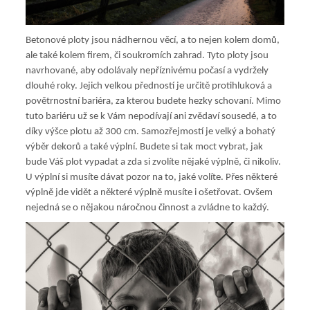
Betonové ploty jsou nádhernou věcí, a to nejen kolem domů,
ale také kolem firem, či soukromích zahrad. Tyto ploty jsou
navrhované, aby odolávaly nepříznivému počasí a vydržely
dlouhé roky. Jejich velkou předností je určitě protihluková a
povětrnostní bariéra, za kterou budete hezky schovaní. Mimo
tuto bariéru už se k Vám nepodívají ani zvědaví sousedé, a to
díky výšce plotu až 300 cm. Samozřejmostí je velký a bohatý
výběr dekorů a také výplní. Budete si tak moct vybrat, jak
bude Váš plot vypadat a zda si zvolíte nějaké výplně, či nikoliv.
U výplní si musíte dávat pozor na to, jaké volíte. Přes některé
výplně jde vidět a některé výplně musíte i ošetřovat. Ovšem
nejedná se o nějakou náročnou činnost a zvládne to každý.