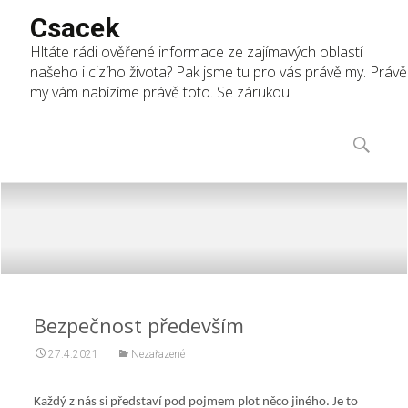
Csacek
Hltáte rádi ověřené informace ze zajímavých oblastí
našeho i cizího života? Pak jsme tu pro vás právě my. Právě
my vám nabízíme právě toto. Se zárukou.
Skip
to
Vyhledáv
content
Bezpečnost především
27.4.2021
Nezařazené
Každý z nás si představí pod pojmem plot něco jiného. Je to