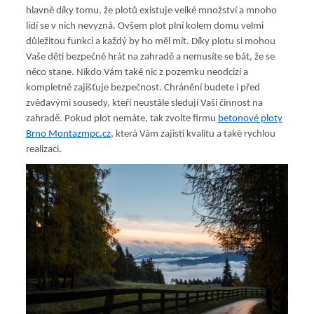
hlavně díky tomu, že plotů existuje velké množství a mnoho
lidí se v nich nevyzná. Ovšem plot plní kolem domu velmi
důležitou funkci a každý by ho měl mít. Díky plotu si mohou
Vaše děti bezpečně hrát na zahradě a nemusíte se bát, že se
něco stane. Nikdo Vám také nic z pozemku neodcizí a
kompletně zajišťuje bezpečnost. Chránění budete i před
zvědavými sousedy, kteří neustále sledují Vaši činnost na
zahradě. Pokud plot nemáte, tak zvolte firmu
betonové ploty
Brno Montazmpc.cz
, která Vám zajistí kvalitu a také rychlou
realizaci.