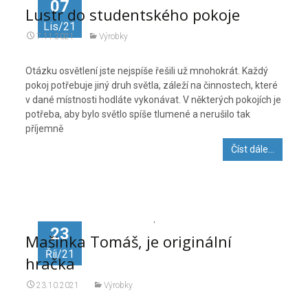
07
Lustr do studentského pokoje
Lis/21
7.11.2021
Výrobky
Otázku osvětlení jste nejspíše řešili už mnohokrát. Každý
pokoj potřebuje jiný druh světla, záleží na činnostech, které
v dané místnosti hodláte vykonávat. V některých pokojích je
potřeba, aby bylo světlo spíše tlumené a nerušilo tak
příjemně
Číst dále…
23
Mašinka Tomáš, je originální
Říj/21
hračka
23.10.2021
Výrobky