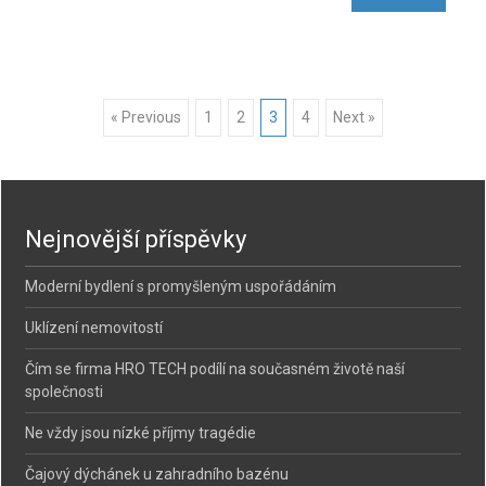
Posts
« Previous
1
2
3
4
Next »
navigation
Nejnovější příspěvky
Moderní bydlení s promyšleným uspořádáním
Uklízení nemovitostí
Čím se firma HRO TECH podílí na současném životě naší
společnosti
Ne vždy jsou nízké příjmy tragédie
Čajový dýchánek u zahradního bazénu