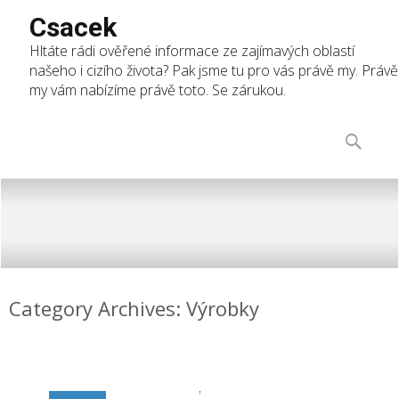
Csacek
Hltáte rádi ověřené informace ze zajímavých oblastí
našeho i cizího života? Pak jsme tu pro vás právě my. Právě
my vám nabízíme právě toto. Se zárukou.
Skip
to
Vyhledáv
content
Category Archives: Výrobky