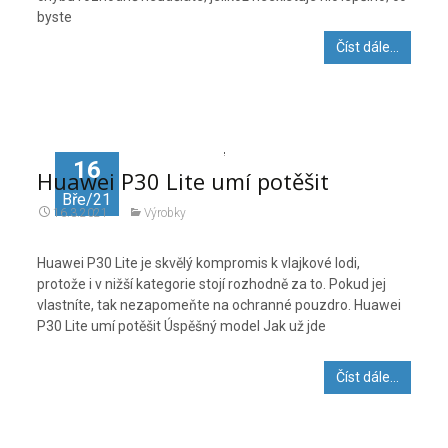
byste
Číst dále…
16
Huawei P30 Lite umí potěšit
Bře/21
16.3.2021
Výrobky
Huawei P30 Lite je skvělý kompromis k vlajkové lodi,
protože i v nižší kategorie stojí rozhodně za to. Pokud jej
vlastníte, tak nezapomeňte na ochranné pouzdro. Huawei
P30 Lite umí potěšit Úspěšný model Jak už jde
Číst dále…