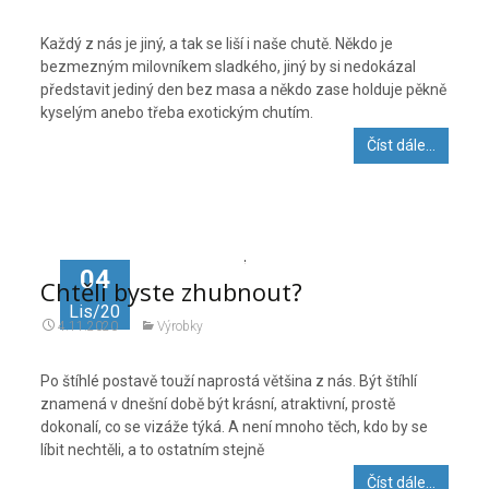
Každý z nás je jiný, a tak se liší i naše chutě. Někdo je
bezmezným milovníkem sladkého, jiný by si nedokázal
představit jediný den bez masa a někdo zase holduje pěkně
kyselým anebo třeba exotickým chutím.
Číst dále…
04
Chtěli byste zhubnout?
Lis/20
4.11.2020
Výrobky
Po štíhlé postavě touží naprostá většina z nás. Být štíhlí
znamená v dnešní době být krásní, atraktivní, prostě
dokonalí, co se vizáže týká. A není mnoho těch, kdo by se
líbit nechtěli, a to ostatním stejně
Číst dále…