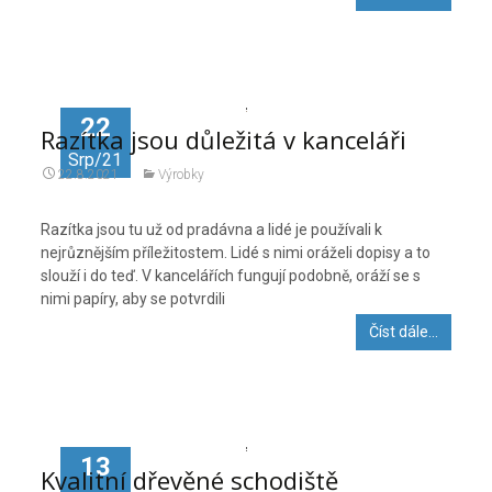
22
Razítka jsou důležitá v kanceláři
Srp/21
22.8.2021
Výrobky
Razítka jsou tu už od pradávna a lidé je používali k
nejrůznějším příležitostem. Lidé s nimi oráželi dopisy a to
slouží i do teď. V kancelářích fungují podobně, oráží se s
nimi papíry, aby se potvrdili
Číst dále…
13
Kvalitní dřevěné schodiště