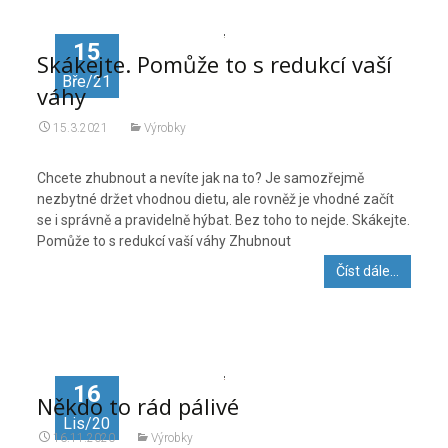
15
Skákejte. Pomůže to s redukcí vaší
Bře/21
váhy
15.3.2021
Výrobky
Chcete zhubnout a nevíte jak na to? Je samozřejmě
nezbytné držet vhodnou dietu, ale rovněž je vhodné začít
se i správně a pravidelně hýbat. Bez toho to nejde. Skákejte.
Pomůže to s redukcí vaší váhy Zhubnout
Číst dále…
16
Někdo to rád pálivé
Lis/20
16.11.2020
Výrobky