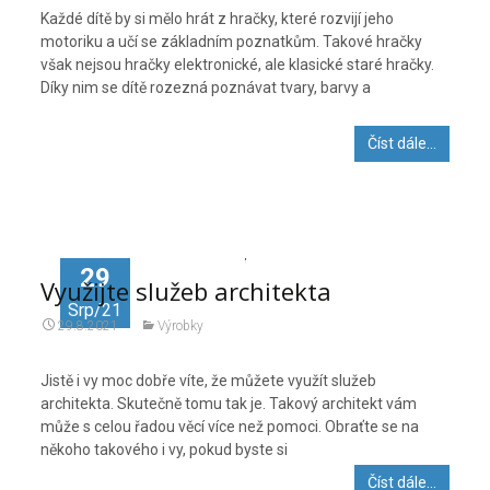
Každé dítě by si mělo hrát z hračky, které rozvijí jeho
motoriku a učí se základním poznatkům. Takové hračky
však nejsou hračky elektronické, ale klasické staré hračky.
Díky nim se dítě rozezná poznávat tvary, barvy a
Číst dále…
29
Využijte služeb architekta
Srp/21
29.8.2021
Výrobky
Jistě i vy moc dobře víte, že můžete využít služeb
architekta. Skutečně tomu tak je. Takový architekt vám
může s celou řadou věcí více než pomoci. Obraťte se na
někoho takového i vy, pokud byste si
Číst dále…