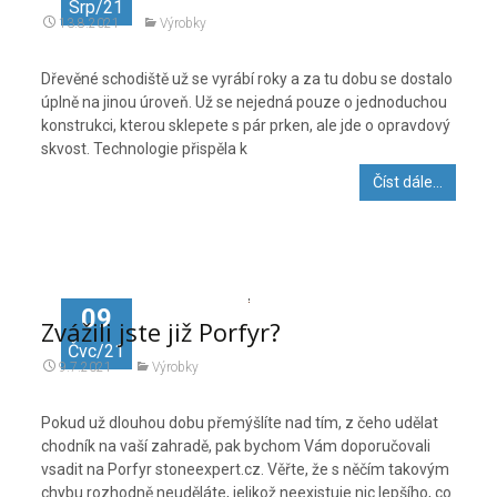
Srp/21
13.8.2021
Výrobky
Dřevěné schodiště už se vyrábí roky a za tu dobu se dostalo
úplně na jinou úroveň. Už se nejedná pouze o jednoduchou
konstrukci, kterou sklepete s pár prken, ale jde o opravdový
skvost. Technologie přispěla k
Číst dále…
09
Zvážili jste již Porfyr?
Čvc/21
9.7.2021
Výrobky
Pokud už dlouhou dobu přemýšlíte nad tím, z čeho udělat
chodník na vaší zahradě, pak bychom Vám doporučovali
vsadit na Porfyr stoneexpert.cz. Věřte, že s něčím takovým
chybu rozhodně neuděláte, jelikož neexistuje nic lepšího, co